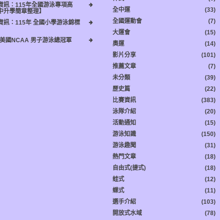
資訊：115年全國游泳專項高
全中運
(33)
中升學簡章整理】
全國運動會
(7)
資訊：115年 全國小學游泳錦標
大運會
(15)
6美國NCAA 男子游泳總冠軍
奧運
(14)
影片分享
(101)
推薦文章
(7)
未分類
(39)
歷史篇
(22)
比賽資訊
(383)
泳隊介紹
(20)
活動通知
(15)
游泳知識
(150)
游泳趣聞
(31)
熱門文章
(18)
自由式(捷式)
(18)
蛙式
(12)
蝶式
(11)
選手介紹
(103)
開放式水域
(78)