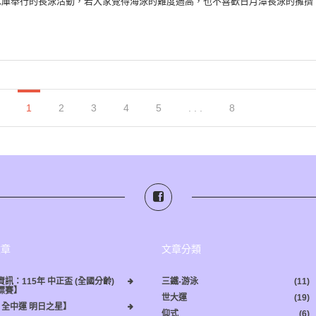
庫舉行的長泳活動，若大家覺得海泳的難度過高，也不喜歡日月潭長泳的擁擠，201
1
2
3
4
5
. . .
8
文章
文章分類
訊：115年 中正盃 (全國分齡)
三鐵-游泳
(11)
標賽】
世大運
(19)
6 全中運 明日之星】
仰式
(6)