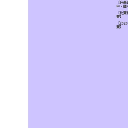
【升學
中、國
【比賽
賽】
【202
賽】