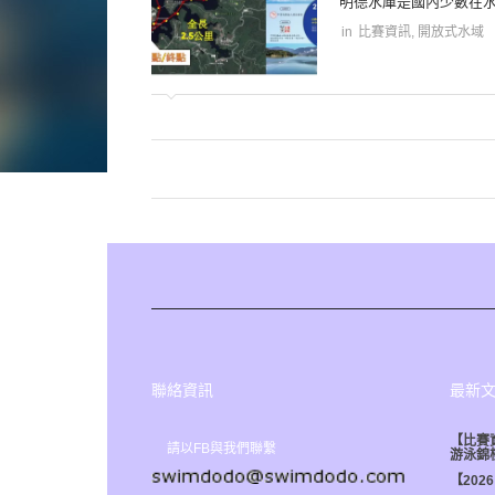
明德水庫是國內少數在水
in
比賽資訊
,
開放式水域
聯絡資訊
最新
【比賽資
請以FB與我們聯繫
游泳錦
【202