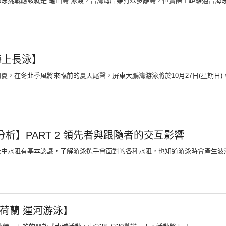
泳挑戰應該就是 龜山島 泳渡，台灣海岸雖有眾多離島，但實際上距離適合海泳挑
海上長泳】
夏，在冬北季風將來臨前的夏天尾聲，屏東大鵬灣游泳將於10月27日(星期日)，
分析】PART 2 領先者與跟隨者的交互影響
中水阻有基本認識，了解游泳選手會面對的各種水阻，也知道游泳時會產生波浪
荷蘭 運河游泳】