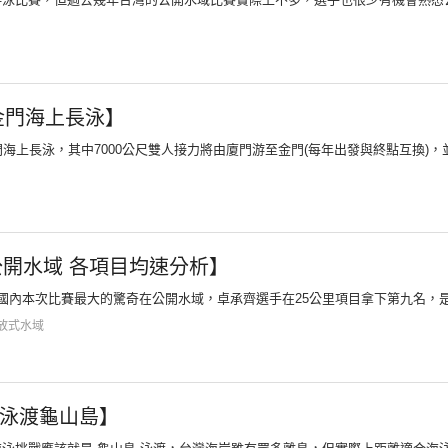
屆金門海上長泳】
 金門海上長泳，其中7000公尺雙人接力將由廈門游至金門(每年出發與終點互換)，並
公開水域 各項目均速分析】
國內本次比賽最大的驚奇在公開水域，卓承齊選手在25公里項目拿下第九名，是國
放式水域
泳渡龜山島】