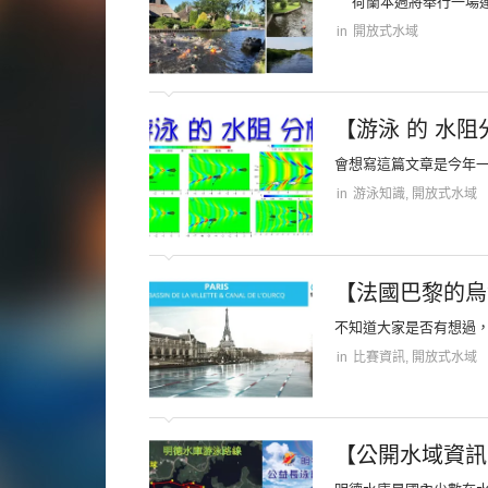
荷蘭本週將舉行一場連續三
in
開放式水域
【游泳 的 水阻
會想寫這篇文章是今年一月時
in
游泳知識
,
開放式水域
【法國巴黎的烏
不知道大家是否有想過，
in
比賽資訊
,
開放式水域
【公開水域資訊