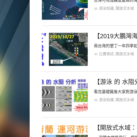
台灣可完成難度最高的海
in
游泳知識
,
開放式水域
【2019大鵬灣
南台灣的墾丁一年四季如
in
比賽資訊
,
開放式水域
【游泳 的 水阻
看完基礎篇後大家對游泳
in
游泳知識
,
開放式水域
【開放式水域：