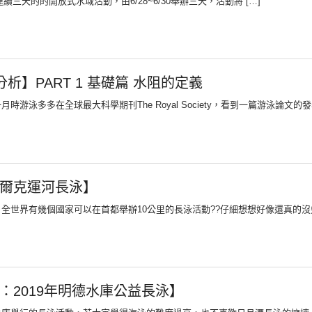
天的的開放式水域活動，由6/28~6/30舉辦三天，活動將 […]
分析】PART 1 基礎篇 水阻的定義
游泳多多在全球最大科學期刊The Royal Society，看到一篇游泳論文的發表
爾克運河長泳】
全世界有幾個國家可以在首都舉辦10公里的長泳活動??仔細想想好像還真的沒幾
：2019年明德水庫公益長泳】